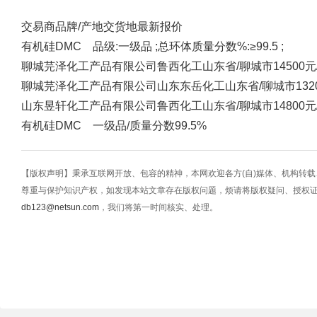
交易商
品牌/产地
交货地
最新报价
有机硅DMC 品级:一级品 ;总环体质量分数%:≥99.5 ;
聊城芫泽化工产品有限公司
鲁西化工
山东省/聊城市
14500元
聊城芫泽化工产品有限公司
山东东岳化工
山东省/聊城市
13
山东昱轩化工产品有限公司
鲁西化工
山东省/聊城市
14800元
有机硅DMC 一级品/质量分数99.5%
【版权声明】秉承互联网开放、包容的精神，本网欢迎各方(自)媒体、机构转
尊重与保护知识产权，如发现本站文章存在版权问题，烦请将版权疑问、授权
db123@netsun.com
，我们将第一时间核实、处理。