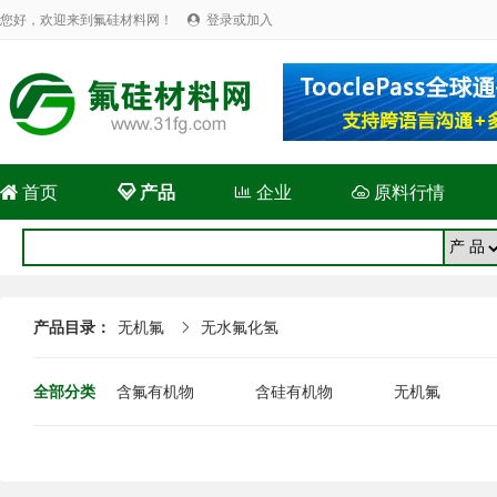
您好，欢迎来到氟硅材料网！
登录或加入


首页

产品

企业

原料行情
产品目录：
无机氟
无水氟化氢

全部分类
含氟有机物
含硅有机物
无机氟