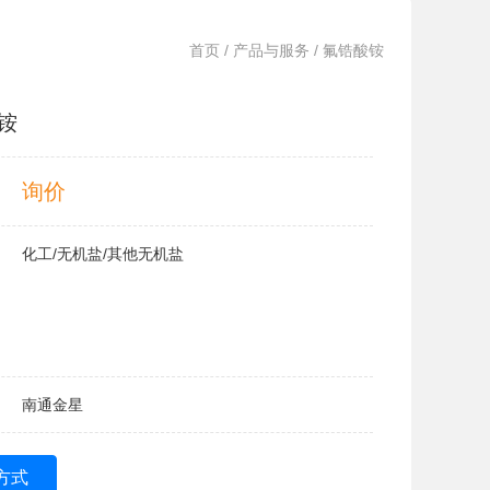
首页
/
产品与服务
/ 氟锆酸铵
铵
询价
化工/无机盐/其他无机盐
南通金星
方式