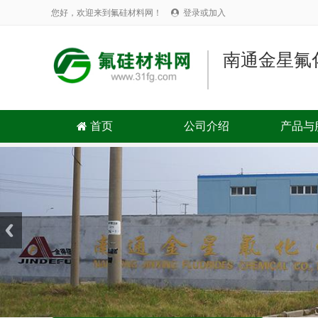
您好，欢迎来到氟硅材料网！
登录或加入

南通金星氟
首页
公司介绍
产品与
