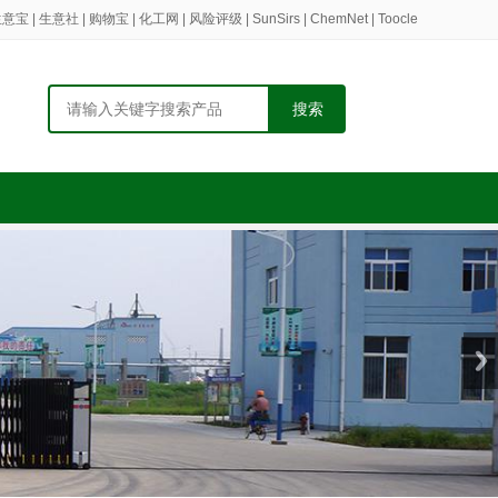
生意宝
|
生意社
|
购物宝
|
化工网
|
风险评级
|
SunSirs
|
ChemNet
|
Toocle
搜索