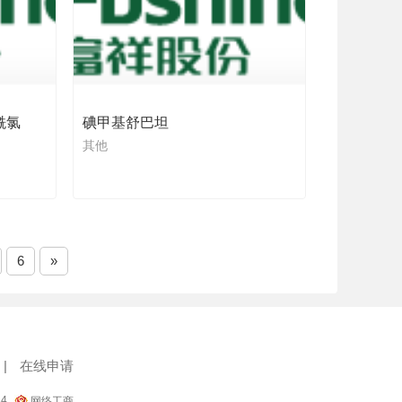
酰氯
碘甲基舒巴坦
其他
6
»
|
在线申请
34
网络工商