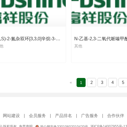
(S,S)-2-氮杂双环[3,3,0]辛烷-3-羧酸苄酯盐酸盐
N-乙基-2,3-二氧代哌嗪甲
他
其他
«
2
3
4
5
1
网站建设
|
会员服务
|
产品排名
|
广告服务
|
合作伙伴
95) 版权所有
免责声明
浙ICP备14007955号-1
浙公网安备33010602010420号